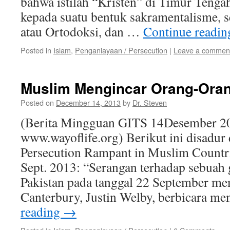
bahwa istilah “Kristen” di Timur Tenga
kepada suatu bentuk sakramentalisme, s
atau Ortodoksi, dan …
Continue readi
Posted in
Islam
,
Penganiayaan / Persecution
|
Leave a commen
Muslim Mengincar Orang-Oran
Posted on
December 14, 2013
by
Dr. Steven
(Berita Mingguan GITS 14Desember 20
www.wayoflife.org) Berikut ini disadur 
Persecution Rampant in Muslim Countri
Sept. 2013: “Serangan terhadap sebuah 
Pakistan pada tanggal 22 September 
Canterbury, Justin Welby, berbicara m
reading
→