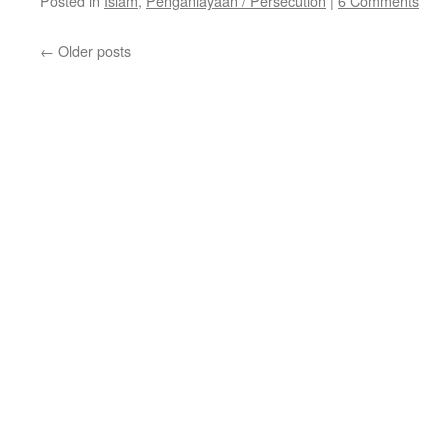
Posted in
Islam
,
Penganiayaan / Persecution
|
6 Comments
←
Older posts