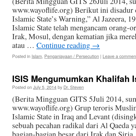
(Berita Mingguan GITS 26Juli 2014, s
www.wayoflife.org) Berikut ini disadur 
Islamic State’s Warning,” Al Jazeera, 
Islamic State telah mengancam orang-or
Irak, Mosul, dengan kematian jika mere
atau …
Continue reading
→
Posted in
Islam
,
Penganiayaan / Persecution
|
Leave a commen
ISIS Mengumumkan Khalifah I
Posted on
July 5, 2014
by
Dr. Steven
(Berita Mingguan GITS 5Juli 2014, su
www.wayoflife.org) Grup teroris Muslim
Islamic State in Iraq and Levant (dising
sebuah pecahan radikal dari Al Qaeda y
bagian-bagian besar dari Irak dan Sir