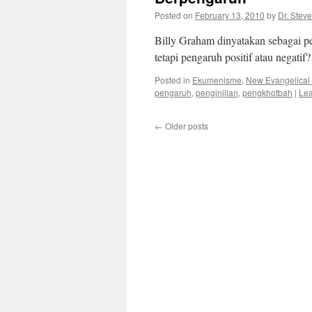
Posted on
February 13, 2010
by
Dr. Stev
Billy Graham dinyatakan sebagai p
tetapi pengaruh positif atau negatif
Posted in
Ekumenisme
,
New Evangelical (I
pengaruh
,
penginjilan
,
pengkhotbah
|
Le
←
Older posts