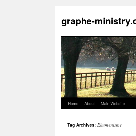
Skip
to
graphe-ministry.
content
Home
About
Main Website
Ekumenisme
Tag Archives: