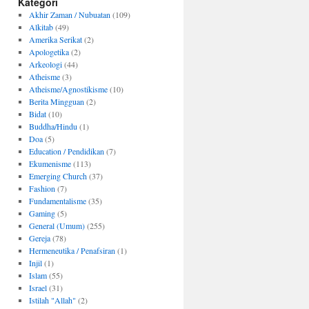
Kategori
Akhir Zaman / Nubuatan
(109)
Alkitab
(49)
Amerika Serikat
(2)
Apologetika
(2)
Arkeologi
(44)
Atheisme
(3)
Atheisme/Agnostikisme
(10)
Berita Mingguan
(2)
Bidat
(10)
Buddha/Hindu
(1)
Doa
(5)
Education / Pendidikan
(7)
Ekumenisme
(113)
Emerging Church
(37)
Fashion
(7)
Fundamentalisme
(35)
Gaming
(5)
General (Umum)
(255)
Gereja
(78)
Hermeneutika / Penafsiran
(1)
Injil
(1)
Islam
(55)
Israel
(31)
Istilah "Allah"
(2)