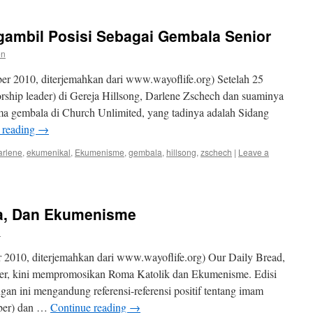
ambil Posisi Sebagai Gembala Senior
en
r 2010, diterjemahkan dari www.wayoflife.org) Setelah 25
rship leader) di Gereja Hillsong, Darlene Zschech dan suaminya
ma gembala di Church Unlimited, yang tadinya adalah Sidang
 reading
→
arlene
,
ekumenikal
,
Ekumenisme
,
gembala
,
hillsong
,
zschech
|
Leave a
ma, Dan Ekumenisme
n
2010, diterjemahkan dari www.wayoflife.org) Our Daily Bread,
ler, kini mempromosikan Roma Katolik dan Ekumenisme. Edisi
an ini mengandung referensi-referensi positif tentang imam
ber) dan …
Continue reading
→