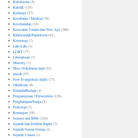
Kalvinisme
(8)
Katolik
(135)
Keluarga
(27)
Kesehatan / Medical
(54)
Keselamatan
(10)
Kesesatan Umum dan New Age
(286)
Kharismatik/Pantekosta
(61)
Kristologi
(7)
Laki-Laki
(1)
LGBT
(77)
Liberalisme
(7)
Ministry
(3)
Misi / Pekabaran Injil
(22)
musik
(97)
New Evangelical (Injili)
(73)
Okultisme
(8)
Pemuda/Remaja
(4)
Penganiayaan / Persecution
(126)
Pengharapan/Surga
(3)
Psikologi
(7)
Renungan
(58)
Science and Bible
(324)
Sejarah dan Doktrin Baptis
(7)
Sejarah Gereja-Gereja
(2)
Sejarah Umum
(1)