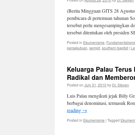
(Berita Mingguan GITS 28 Agustus
pembicara di pertemuan tahunan S
tersebut perlu mengesampingkan dok
tersebut ditentukan oleh presiden 
Posted in
Ekumenisme
,
Fundamentalism
persekutuan
,
sempit
,
southern baptist
|
Le
Keluarga Palau Teru
Radikal dan Membero
Posted on
July 31, 2010
by
Dr. Steven
Luis Palau mengikuti jejak Billy 
berbagai denominasi, termasuk Roma 
reading
→
Posted in
Ekumenisme
|
Tagged
Ekumen