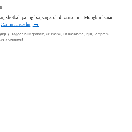
en
engkhotbah paling berpengaruh di zaman ini. Mungkin benar,
?
Continue reading
→
njili)
|
Tagged
billy graham
,
ekumene
,
Ekumenisme
,
Injili
,
kompromi
,
ave a comment