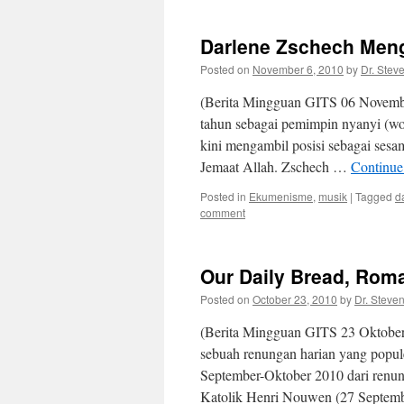
Darlene Zschech Meng
Posted on
November 6, 2010
by
Dr. Stev
(Berita Mingguan GITS 06 Novembe
tahun sebagai pemimpin nyanyi (wo
kini mengambil posisi sebagai sesa
Jemaat Allah. Zschech …
Continue
Posted in
Ekumenisme
,
musik
|
Tagged
d
comment
Our Daily Bread, Ro
Posted on
October 23, 2010
by
Dr. Steve
(Berita Mingguan GITS 23 Oktober 
sebuah renungan harian yang popu
September-Oktober 2010 dari renung
Katolik Henri Nouwen (27 Septem