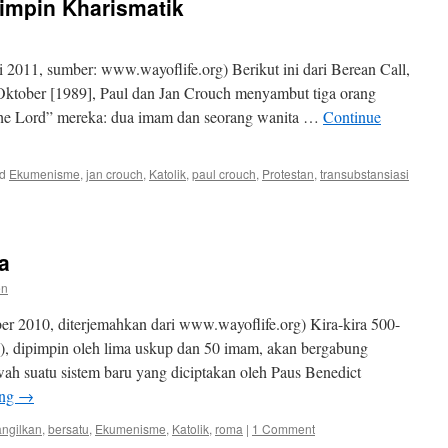
impin Kharismatik
2011, sumber: www.wayoflife.org) Berikut ini dari Berean Call,
ktober [1989], Paul dan Jan Crouch menyambut tiga orang
 the Lord” mereka: dua imam dan seorang wanita …
Continue
d
Ekumenisme
,
jan crouch
,
Katolik
,
paul crouch
,
Protestan
,
transubstansiasi
a
en
 2010, diterjemahkan dari www.wayoflife.org) Kira-kira 500-
s), dipimpin oleh lima uskup dan 50 imam, akan bergabung
ah suatu sistem baru yang diciptakan oleh Paus Benedict
ing
→
angilkan
,
bersatu
,
Ekumenisme
,
Katolik
,
roma
|
1 Comment