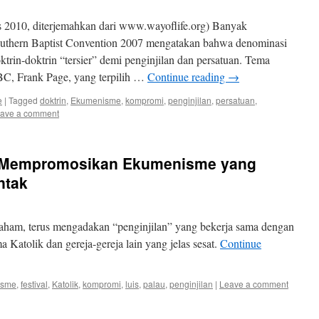
 2010, diterjemahkan dari www.wayoflife.org) Banyak
outhern Baptist Convention 2007 mengatakan bahwa denominasi
trin-doktrin “tersier” demi penginjilan dan persatuan. Tema
SBC, Frank Page, yang terpilih …
Continue reading
→
e
|
Tagged
doktrin
,
Ekumenisme
,
kompromi
,
penginjilan
,
persatuan
,
ave a comment
s Mempromosikan Ekumenisme yang
ntak
Graham, terus mengadakan “penginjilan” yang bekerja sama dengan
Katolik dan gereja-gereja lain yang jelas sesat.
Continue
isme
,
festival
,
Katolik
,
kompromi
,
luis
,
palau
,
penginjilan
|
Leave a comment