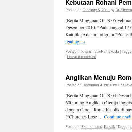
Kebutaan Rohani Pem
Posted on
February 5, 2011
by
Dr. Steven
(Berita Mingguan GITS 05 Februari 
Desember 2010: “Pada tanggal 17 O
Katolik ke dalam program “Praise
reading
→
Posted in
Kharismatik/Pantekosta
|
Tagge
|
Leave a comment
Anglikan Menuju Rom
Posted on
December 4, 2010
by
Dr. Stev
(Berita Mingguan GITS 04 Desember
600 orang Anglikan (Gereja Inggri
dengan Gereja Roma Katolik di baw
(“Churches Lose …
Continue read
Posted in
Ekumenisme
,
Katolik
|
Tagged