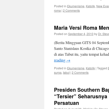
Posted in
Ekumenisme
,
Katolik
,
New Evang
roma
|
2 Comments
Maria Versi Roma Men
Posted on
September 4, 2010
by
Dr. Stev
(Berita Mingguan GITS 04 Septembe
Santo Stanislaus Kostka di Chicago
di atas Tabut itu, yaitu tempat keh
reading
→
Posted in
Ekumenisme
,
Katolik
|
Tagged
surga
,
tabut
|
2 Comments
Presiden Southern Ba
“Tersier” Seharusnya
Persatuan
Posted on
August 28, 2010
by
Dr. Steven