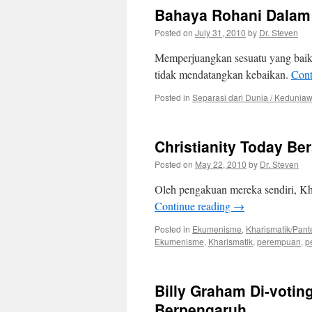
Bahaya Rohani Dalam 
Posted on
July 31, 2010
by
Dr. Steven
Memperjuangkan sesuatu yang baik,
tidak mendatangkan kebaikan.
Cont
Posted in
Separasi dari Dunia / Kedunia
Christianity Today Be
Posted on
May 22, 2010
by
Dr. Steven
Oleh pengakuan mereka sendiri, Kh
Continue reading
→
Posted in
Ekumenisme
,
Kharismatik/Pant
Ekumenisme
,
Kharismatik
,
perempuan
,
p
Billy Graham Di-voti
Berpengaruh