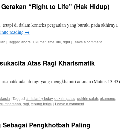
Gerakan “Right to Life” (Hak Hidup)
 tetapi di dalam konteks pergaulan yang buruk, pada akhirnya
inue reading
→
wian
|
Tagged
aborsi
,
Ekumenisme
,
life
,
right
|
Leave a comment
rsukacita Atas Ragi Kharismatik
arismatik adalah ragi yang mengkhamiri adonan (Matius 13:33)
ekosta
|
Tagged
christianity today
,
doktrin palsu
,
doktrin salah
,
ekumene
,
erumpamaan
,
ragi
,
tepung terigu
|
Leave a comment
ng Sebagai Pengkhotbah Paling