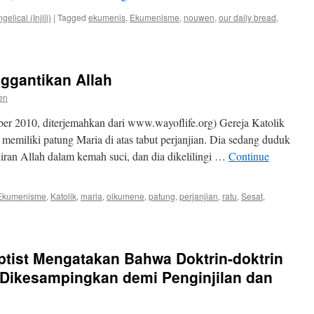
elical (Injili)
|
Tagged
ekumenis
,
Ekumenisme
,
nouwen
,
our daily bread
,
ggantikan Allah
en
r 2010, diterjemahkan dari www.wayoflife.org) Gereja Katolik
 memiliki patung Maria di atas tabut perjanjian. Dia sedang duduk
adiran Allah dalam kemah suci, dan dia dikelilingi …
Continue
Ekumenisme
,
Katolik
,
maria
,
oikumene
,
patung
,
perjanjian
,
ratu
,
Sesat
,
ptist Mengatakan Bahwa Doktrin-doktrin
 Dikesampingkan demi Penginjilan dan