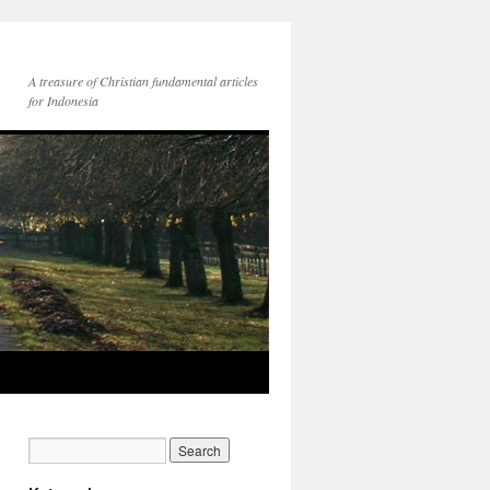
A treasure of Christian fundamental articles
for Indonesia