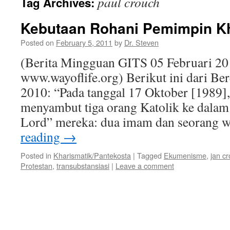
paul crouch
Tag Archives:
Kebutaan Rohani Pemimpin Kh
Posted on
February 5, 2011
by
Dr. Steven
(Berita Mingguan GITS 05 Februari 20
www.wayoflife.org) Berikut ini dari Be
2010: “Pada tanggal 17 Oktober [1989]
menyambut tiga orang Katolik ke dalam
Lord” mereka: dua imam dan seorang 
reading
→
Posted in
Kharismatik/Pantekosta
|
Tagged
Ekumenisme
,
jan c
Protestan
,
transubstansiasi
|
Leave a comment