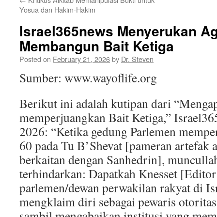
Yosua dan Hakim-Hakim
Israel365news Menyerukan Aga
Membangun Bait Ketiga
Posted on
February 21, 2026
by
Dr. Steven
Sumber: www.wayoflife.org
Berikut ini adalah kutipan dari “Menga
memperjuangkan Bait Ketiga,” Israel36
2026: “Ketika gedung Parlemen memperi
60 pada Tu B’Shevat [pameran artefak 
berkaitan dengan Sanhedrin], munculla
terhindarkan: Dapatkah Knesset [Editor
parlemen/dewan perwakilan rakyat di Is
mengklaim diri sebagai pewaris otoritas
sambil mengabaikan institusi yang mem