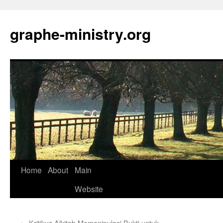
Skip
to
graphe-ministry.org
content
Home
About
Main
Website
←
Kritikus Alkitab Memanipulasi Bukti untuk