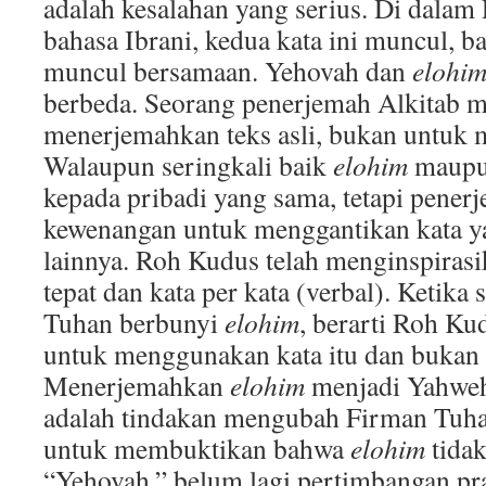
adalah kesalahan yang serius. Di dalam
bahasa Ibrani, kedua kata ini muncul, 
muncul bersamaan. Yehovah dan
elohi
berbeda. Seorang penerjemah Alkitab m
menerjemahkan teks asli, bukan untuk
Walaupun seringkali baik
elohim
maupu
kepada pribadi yang sama, tetapi pener
kewenangan untuk menggantikan kata y
lainnya. Roh Kudus telah menginspirasi
tepat dan kata per kata (verbal). Ketika
Tuhan berbunyi
elohim
, berarti Roh Ku
untuk menggunakan kata itu dan bukan
Menerjemahkan
elohim
menjadi Yahweh
adalah tindakan mengubah Firman Tuha
untuk membuktikan bahwa
elohim
tida
“Yehovah,” belum lagi pertimbangan pra