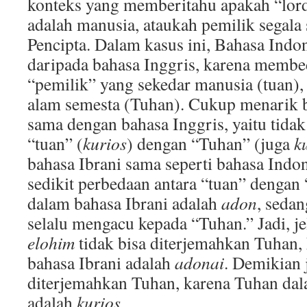
konteks yang memberitahu apakah “lor
adalah manusia, ataukah pemilik segala 
Pencipta. Dalam kasus ini, Bahasa Indon
daripada bahasa Inggris, karena membe
“pemilik” yang sekedar manusia (tuan),
alam semesta (Tuhan). Cukup menarik 
sama dengan bahasa Inggris, yaitu tid
“tuan” (
kurios
) dengan “Tuhan” (juga
k
bahasa Ibrani sama seperti bahasa Ind
sedikit perbedaan antara “tuan” dengan
dalam bahasa Ibrani adalah
adon
, seda
selalu mengacu kepada “Tuhan.” Jadi, je
elohim
tidak bisa diterjemahkan Tuhan,
bahasa Ibrani adalah
adonai
. Demikian
diterjemahkan Tuhan, karena Tuhan da
adalah
kurios
.