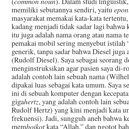
(
common noun
). Dalam studi linguisti
memiliki sebutannya sendiri, yaitu
epon
masyarakat memakai kata-kata tertentu
kadang menjadi tidak sadar lagi bahwa 
itu juga adalah nama orang atau nama t
pemakai mobil sering menyebut istilah 
generik, tanpa sadar bahwa Diesel juga
(Rudolf Diesel). Saya sebagai seorang d
menginstruksikan agar pasien saya di-r
adalah contoh lain sebuah nama (Wilhe
dipakai luas sebagai kata umum. Saya s
ini di sebuah komputer dengan kecepata
giga
hertz
, yang adalah contoh lain seb
Rudolf Hertz) yang kini menjadi kata 
frekuensi). Jadi, sungguh aneh bahwa k
mem
boikot
kata “Allah,” dan ngotot ba