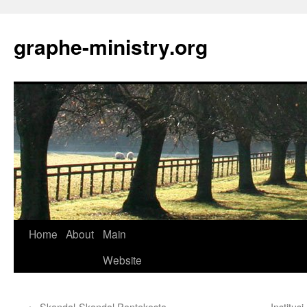
Skip
to
graphe-ministry.org
content
Home
About
Main
Website
←
Skandal-Skandal Pantekosta
Institus