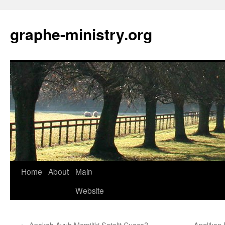
Skip
to
graphe-ministry.org
content
Home
About
Main
Website
←
Apakah Ayub Memiliki Satelit Cuaca?
Anglikan