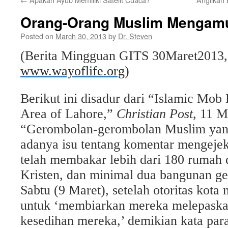
Orang-Orang Muslim Mengamu
Posted on
March 30, 2013
by
Dr. Steven
(Berita Mingguan GITS
30
Maret
201
3
www.wayoflife.org
)
Berikut ini disadur dari “Islamic Mob 
Area of Lahore,”
Christian Post
, 11 M
“Gerombolan-gerombolan Muslim yan
adanya isu tentang komentar mengejek
telah membakar lebih dari 180 rumah 
Kristen, dan minimal dua bangunan ger
Sabtu (9 Maret), setelah otoritas kota
untuk ‘membiarkan mereka melepaska
kesedihan mereka,’ demikian kata para