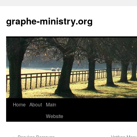
Skip
to
graphe-ministry.org
content
Home
About
Main
Website
←
Pasukan Bersayap
Vatikan Men