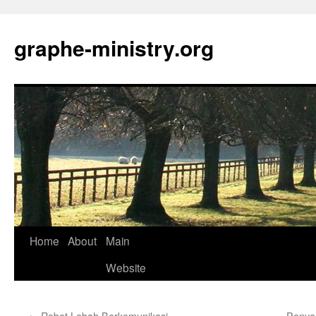
Skip
to
graphe-ministry.org
content
Home
About
Main
Website
←
Robot Lebah Berkomunikasi
Penye