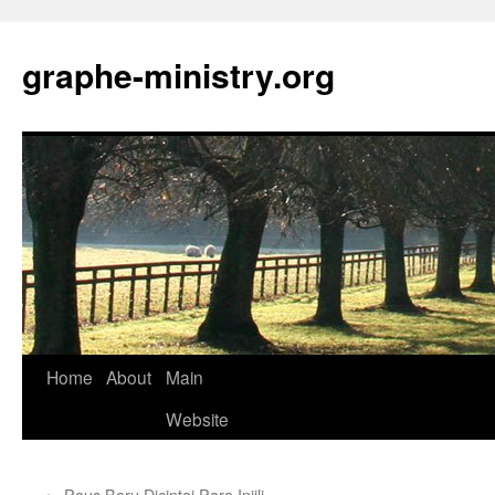
Skip
to
graphe-ministry.org
content
Home
About
Main
Website
←
Paus Baru Dicintai Para Injili