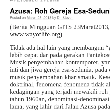
Azusa: Roh Gereja Esa-Sedun
Posted on
March 23, 2013
by
Dr. Steven
(Berita Mingguan GITS
23
Maret
201
3
www.wayoflife.org
)
Tidak ada hal lain yang membangun “g
lebih cepat daripada gerakan Pantekos
Musik penyembahan kontemporer, yan
inti dan jiwa gereja esa-sedunia, pada
musik penyembahan kharismatik. Kese
doktrinal, fenomena-fenomena tidak al
kedagingan yang terjadi mewakili roh
tahun 1960an, denominasi-denominasi
lama, yang lahir dari Jalan Azusa pad