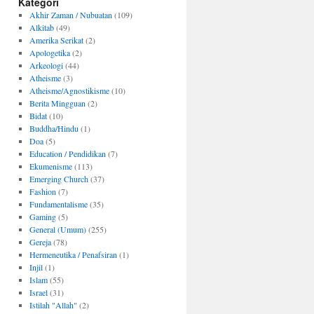
Kategori
Akhir Zaman / Nubuatan
(109)
Alkitab
(49)
Amerika Serikat
(2)
Apologetika
(2)
Arkeologi
(44)
Atheisme
(3)
Atheisme/Agnostikisme
(10)
Berita Mingguan
(2)
Bidat
(10)
Buddha/Hindu
(1)
Doa
(5)
Education / Pendidikan
(7)
Ekumenisme
(113)
Emerging Church
(37)
Fashion
(7)
Fundamentalisme
(35)
Gaming
(5)
General (Umum)
(255)
Gereja
(78)
Hermeneutika / Penafsiran
(1)
Injil
(1)
Islam
(55)
Israel
(31)
Istilah "Allah"
(2)