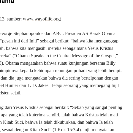
Obama
1
3
, sumber:
www.wayoflife.org
)
eorge Stephanopoulos dari ABC, Presiden AS Barak Obama
esan inti dari Injil” sebagai berikut: “bahwa kita menganggap
ah, bahwa kita mengasihi mereka sebagaimana Yesus Kristus
ereka” (“Obama Speaks to the Central Message of the Gospel,”
13). Obama mengatakan bahwa suatu kunjungan bersama Billy
mpinnya kepada kehidupan renungan pribadi yang lebih berapi-
, dan dia juga mengatakan bahwa dia sering bertelponan dengan
el Hunter dan T. D. Jakes. Tetapi seorang yang memegang Injil
sten sejati.
g dari Yesus Kristus sebagai berikut: “
Sebab yang sangat penting
pa yang telah kuterima sendiri, ialah bahwa Kristus telah mati
n Kitab Suci, bahwa Ia telah dikuburkan, dan bahwa Ia telah
, sesuai dengan Kitab Suci” (1 Kor. 15:3-4). Injil menyatakan