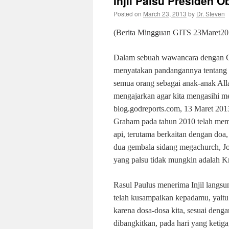
Injil Palsu Presiden 
Posted on
March 23, 2013
by
Dr. Steven
(Berita Mingguan GITS
23
Maret
20
Dalam sebuah wawancara dengan G
menyatakan pandangannya tentang “p
semua orang sebagai anak-anak All
mengajarkan agar kita mengasihi m
blog.godreports.com, 13 Maret 20
Graham pada tahun 2010 telah memi
api, terutama berkaitan dengan doa
dua gembala sidang megachurch, Jo
yang palsu tidak mungkin adalah Kri
Rasul Paulus menerima Injil langsun
telah kusampaikan kepadamu, yaitu a
karena dosa-dosa kita, sesuai denga
dibangkitkan, pada hari yang ketiga