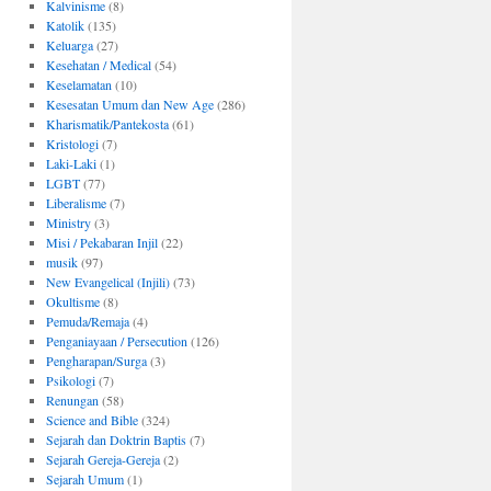
Kalvinisme
(8)
Katolik
(135)
Keluarga
(27)
Kesehatan / Medical
(54)
Keselamatan
(10)
Kesesatan Umum dan New Age
(286)
Kharismatik/Pantekosta
(61)
Kristologi
(7)
Laki-Laki
(1)
LGBT
(77)
Liberalisme
(7)
Ministry
(3)
Misi / Pekabaran Injil
(22)
musik
(97)
New Evangelical (Injili)
(73)
Okultisme
(8)
Pemuda/Remaja
(4)
Penganiayaan / Persecution
(126)
Pengharapan/Surga
(3)
Psikologi
(7)
Renungan
(58)
Science and Bible
(324)
Sejarah dan Doktrin Baptis
(7)
Sejarah Gereja-Gereja
(2)
Sejarah Umum
(1)