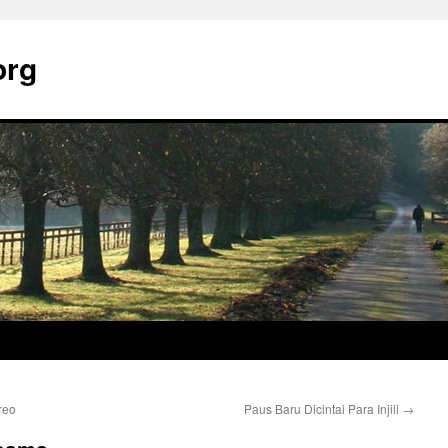
org
reo
Paus Baru Dicintai Para Injili
→