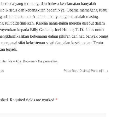
berdosa yang terhilang, dan bahwa keselamatan hanyalah
salib Kristus dan kebangkitan badaniNya. Obama memegang suatu
ang adalah anak-anak Allah dan banyak agama adalah masing-
ng sulit didefinisikan. Karena nama-nama mereka disebut dalam
nyerukan kepada Billy Graham, Joel Hunter, T. D. Jakes untuk
engklarifikasikan kebenaran dalam pikiran dan hati banyak orang
mengenai sifat kekristenan sejati dan jalan keselamatan. Tentu
kan terjadi.
m dan New Age
. Bookmark the
permalink
.
reo
Paus Baru Dicintai Para Injili
→
*
ished.
Required fields are marked