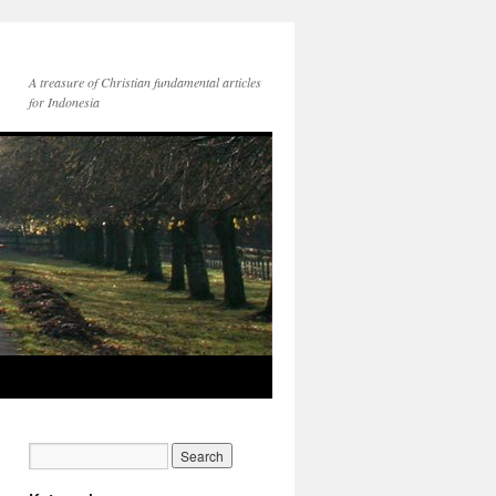
A treasure of Christian fundamental articles
for Indonesia