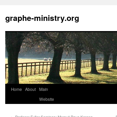
Skip
to
graphe-ministry.org
content
Home
About
Main
Website
←
Profesor Fuller Seminary Memuji Paus Karena