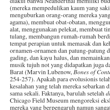
diakui bahwa Neanderthal memiliki bu
(mereka mempedulikan kaum yang sakit 
menguburkan orang-orang mereka yan
agama), membuat obat-obatan, menggun
alat, menggunakan pelekat, membuat tin
tulang, membangun rumah-rumah berd
tempat perapian untuk memasak dan ke
ornamen-ornamen dan patung-patung dar
gading, dan kayu halus, dan memainkan
musik tujuh not yang didapatkan juga 
Barat (Marvin Lubenow,
Bones of Cont
254-257). Apakah para evolusionis tel
kesalahan yang telah mereka sebarkan d
sama sekali. Faktanya, barulah setelah
d
Chicago Field Museum mengoreksi eksh
mereka yang berpengaruh namun sangat 