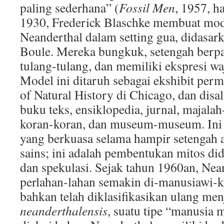
paling sederhana” (
Fossil Men
, 1957, h
1930, Frederick Blaschke membuat mod
Neanderthal dalam setting gua, didasark
Boule. Mereka bungkuk, setengah ber
tulang-tulang, dan memiliki ekspresi w
Model ini ditaruh sebagai ekshibit pe
of Natural History di Chicago, dan disal
buku teks, ensiklopedia, jurnal, majala
koran-koran, dan museum-museum. Ini
yang berkuasa selama hampir setengah a
sains; ini adalah pembentukan mitos di
dan spekulasi. Sejak tahun 1960an, Nean
perlahan-lahan semakin di-manusiawi-k
bahkan telah diklasifikasikan ulang me
neanderthalensis
, suatu tipe “manusia