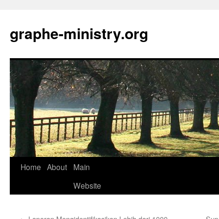
Skip
to
graphe-ministry.org
content
Home
About
Main
Website
←
Laporan Mengidentifikasikan Lebih dari 1000
Supe