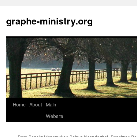
Skip
to
graphe-ministry.org
content
Home
About
Main
Website
←
Para Peneliti Menemukan Bahwa Neanderthal
Penelitian 