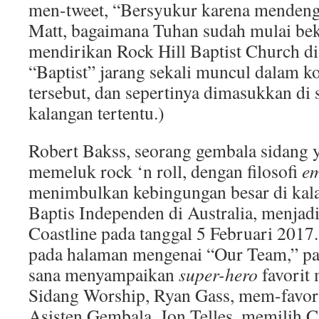
men-tweet, “Bersyukur karena mendenga
Matt, bagaimana Tuhan sudah mulai bek
mendirikan Rock Hill Baptist Church d
“Baptist” jarang sekali muncul dalam k
tersebut, dan sepertinya dimasukkan di s
kalangan tertentu.)
Robert Bakss, seorang gembala sidang 
memeluk rock ‘n roll, dengan filosofi
em
menimbulkan kebingungan besar di kala
Baptis Independen di Australia, menjad
Coastline pada tanggal 5 Februari 2017.
pada halaman mengenai “Our Team,” pa
sana menyampaikan
super-hero
favorit
Sidang Worship, Ryan Gass, mem-favor
Asisten Gembala, Jon Telles, memilih 