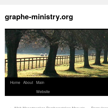
Skip
to
graphe-ministry.org
content
Home
About
Main
Website
←
Allah Menertawakan Pemberontakan Manusia
Permulaan