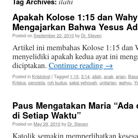
ilahi
Tag Archives:
Apakah Kolose 1:15 dan Wahy
Mengajarkan Bahwa Yesus Ad
Posted on
September 22, 2010
by
Dr. Steven
Artikel ini membahas Kolose 1:15 dan 
menyelidiki apakah kedua ayat ini men
diciptakan.
Continue reading
→
Posted in
Kristologi
|
Tagged
1:15
,
3:14
,
allah
,
anak
,
arian
,
Bap
Kristus
,
pencipta
,
roh kudus
,
saksi yehovah
,
unitarian
,
wahyu
,
Y
Paus Mengatakan Maria “Ada 
di Setiap Waktu”
Posted on
May 29, 2010
by
Dr. Steven
Katolik semakin memperlihatkan keses