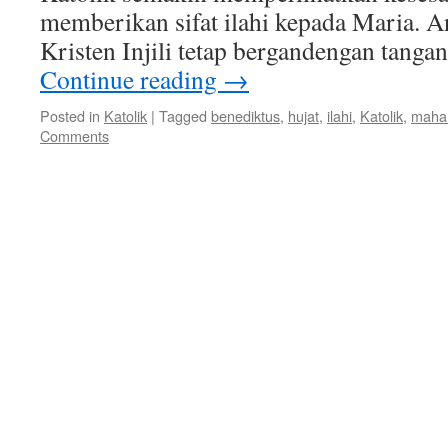
memberikan sifat ilahi kepada Maria. 
Kristen Injili tetap bergandengan tanga
Continue reading
→
Posted in
Katolik
|
Tagged
benediktus
,
hujat
,
ilahi
,
Katolik
,
maha
Comments