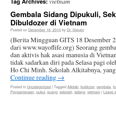
vietnam
Tag Archives:
Gembala Sidang Dipukuli, Sek
Dibuldozer di Vietnam
Posted on
December 18, 2010
by
Dr. Steven
(Berita Mingguan GITS 18 Desember 2
dari www.wayoflife.org) Seorang gemba
dan aktivis hak asasi manusia di Vietna
tidak sadarkan diri pada Selasa pagi ol
Ho Chi Minh. Sekolah Alkitabnya, yang 
Continue reading
→
Posted in
Uncategorized
|
Tagged
Alkitab
,
buldozer
,
gembala
,
h
Penganiayaan
,
pukul
,
quang
,
sekolah
,
sidang
,
vietnam
|
Leave 