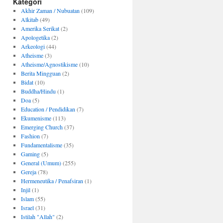
Kategori
Akhir Zaman / Nubuatan
(109)
Alkitab
(49)
Amerika Serikat
(2)
Apologetika
(2)
Arkeologi
(44)
Atheisme
(3)
Atheisme/Agnostikisme
(10)
Berita Mingguan
(2)
Bidat
(10)
Buddha/Hindu
(1)
Doa
(5)
Education / Pendidikan
(7)
Ekumenisme
(113)
Emerging Church
(37)
Fashion
(7)
Fundamentalisme
(35)
Gaming
(5)
General (Umum)
(255)
Gereja
(78)
Hermeneutika / Penafsiran
(1)
Injil
(1)
Islam
(55)
Israel
(31)
Istilah "Allah"
(2)