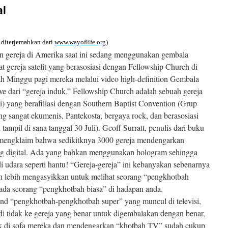
al
 diterjemahkan dari
www.wayoflife.org
)
an gereja di Amerika saat ini sedang menggunakan gembala
at gereja satelit yang berasosiasi dengan Fellowship Church di
h Minggu pagi mereka melalui video high-definition Gembala
ve dari “gereja induk.” Fellowship Church adalah sebuah gereja
) yang berafiliasi dengan Southern Baptist Convention (Grup
g sangat ekumenis, Pantekosta, bergaya rock, dan berasosiasi
ampil di sana tanggal 30 Juli). Geoff Surratt, penulis dari buku
 mengklaim bahwa sedikitknya 3000 gereja mendengarkan
ng digital. Ada yang bahkan menggunakan hologram sehingga
i udara seperti hantu! “Gereja-gereja” ini kebanyakan sebenarnya
uh lebih mengasyikkan untuk melihat seorang “pengkhotbah
ipada seorang “pengkhotbah biasa” di hadapan anda.
nd “pengkhotbah-pengkhotbah super” yang muncul di televisi,
i tidak ke gereja yang benar untuk digembalakan dengan benar,
k di sofa mereka dan mendengarkan “khotbah TV” sudah cukup