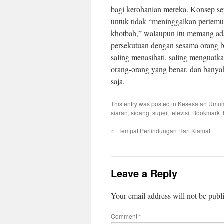
bagi kerohanian mereka. Konsep sepe
untuk tidak “meninggalkan pertem
khotbah,” walaupun itu memang ad
persekutuan dengan sesama orang be
saling menasihati, saling menguatk
orang-orang yang benar, dan banyak l
saja.
This entry was posted in
Kesesatan Umu
siaran
,
sidang
,
super
,
televisi
. Bookmark 
←
Tempat Perlindungan Hari Kiamat
Leave a Reply
Your email address will not be publ
Comment
*