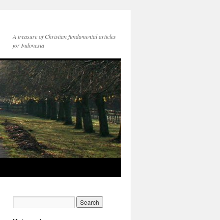
A treasure of Christian fundamental articles
for Indonesia