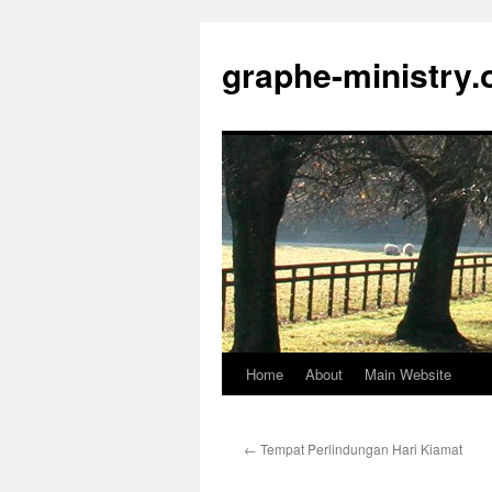
Skip
to
graphe-ministry.
content
Home
About
Main Website
←
Tempat Perlindungan Hari Kiamat