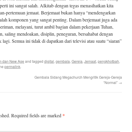
rti ini sangat salah. Alkitab dengan tegas menasihatkan kita
uan-pertemuan jemaat. Berjemaat bukan hanya “mendengarkan
alah komponen yang sangat penting. Dalam berjemaat juga ada
riman, melayani, turut ambil bagian dalam pekerjaan Tuhan,
an, saling mendoakan, disiplin, peneguran, bersahabat dengan
agi. Semua ini tidak di dapatkan dari televisi atau suatu “siaran”
m dan New Age
and tagged
digital
,
gembala
,
Gereja
,
Jemaat
,
pengkhotbah
,
the
permalink
.
Gembala Sidang Megachurch Mengritik Gereja-Gereja
“Normal”
→
*
ished.
Required fields are marked