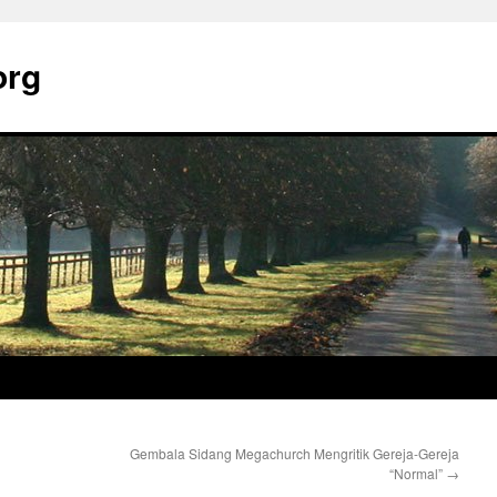
org
Gembala Sidang Megachurch Mengritik Gereja-Gereja
“Normal”
→