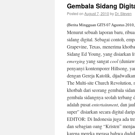
Gembala Sidang Digit
Posted on
August 7, 2010
by
Dr. Steven
(Berita Mingguan GITS 07 Agustus 2010,
Menurut sebuah laporan baru, ribu
sidang digital. Sebagai contoh, emp
Grapevine, Texas, menerima khotba
Sidang Ed Young, yang disiarkan li
emerging
yang sangat
cool
(duniawi
penyanyi kontemporer Hillsong, yan
dengan Gereja Katolik, dijadwalkan t
The Multi-site Church Revolution,
khotbah dari seorang gembala sida
gembala sidangnya seolah terbang d
adalah pusat
entertainment
, dan ja
super” disiarkan secara digital dar
EDITOR: Di Indonesia juga ada tre
dan sebagian oang “Kristen” menjad
karena mereka merasa bahwa dudu