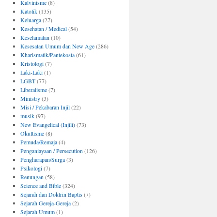
Kalvinisme
(8)
Katolik
(135)
Keluarga
(27)
Kesehatan / Medical
(54)
Keselamatan
(10)
Kesesatan Umum dan New Age
(286)
Kharismatik/Pantekosta
(61)
Kristologi
(7)
Laki-Laki
(1)
LGBT
(77)
Liberalisme
(7)
Ministry
(3)
Misi / Pekabaran Injil
(22)
musik
(97)
New Evangelical (Injili)
(73)
Okultisme
(8)
Pemuda/Remaja
(4)
Penganiayaan / Persecution
(126)
Pengharapan/Surga
(3)
Psikologi
(7)
Renungan
(58)
Science and Bible
(324)
Sejarah dan Doktrin Baptis
(7)
Sejarah Gereja-Gereja
(2)
Sejarah Umum
(1)